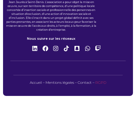
Jean Jaurès à Saint-Denis. L’association a pour objet la mise en
œuvre, sur son territoire de compétence, d’une politique locale
concertée d’insertion sociale et professionnelle des personnes en
situation d’exclusion, d’une action d’innovation sociale et
d’inclusion. Elle s’inscrit dans un projet global définit avec ses
parties prenantes, en associant les acteurs locaux pour favoriser la
mise en œuvre de l’accès aux droits, à l’emploi, à la formation, à la
création d’entreprise.
Nous suivre sur les réseaux
Accueil
–
Mentions légales
–
Contact
–
RGPD