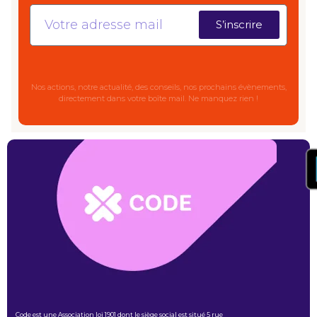
S’inscrire
Nos actions,
notre actualité, des conseils, nos prochains évènements,
directement dans votre boîte mail. Ne manquez rien !
Code est une Association loi 1901 dont le siège social est situé 5 rue