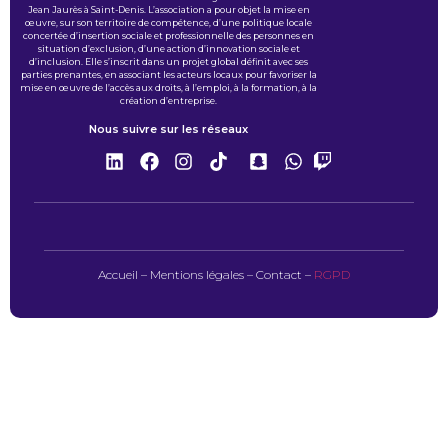
Jean Jaurès à Saint-Denis. L’association a pour objet la mise en
œuvre, sur son territoire de compétence, d’une politique locale
concertée d’insertion sociale et professionnelle des personnes en
situation d’exclusion, d’une action d’innovation sociale et
d’inclusion. Elle s’inscrit dans un projet global définit avec ses
parties prenantes, en associant les acteurs locaux pour favoriser la
mise en œuvre de l’accès aux droits, à l’emploi, à la formation, à la
création d’entreprise.
Nous suivre sur les réseaux
Accueil
–
Mentions légales
–
Contact
–
RGPD