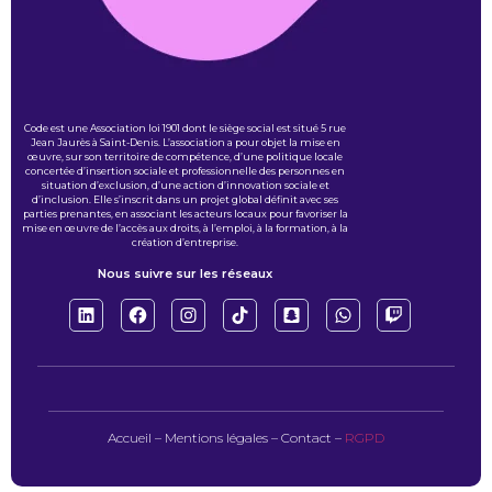
Code est une Association loi 1901 dont le siège social est situé 5 rue
Jean Jaurès à Saint-Denis. L’association a pour objet la mise en
œuvre, sur son territoire de compétence, d’une politique locale
concertée d’insertion sociale et professionnelle des personnes en
situation d’exclusion, d’une action d’innovation sociale et
d’inclusion. Elle s’inscrit dans un projet global définit avec ses
parties prenantes, en associant les acteurs locaux pour favoriser la
mise en œuvre de l’accès aux droits, à l’emploi, à la formation, à la
création d’entreprise.
Nous suivre sur les réseaux
Accueil
–
Mentions légales
–
Contact
–
RGPD