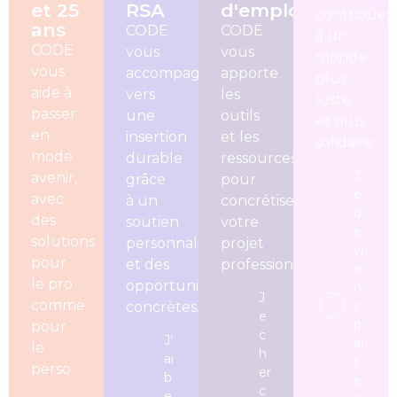
et 25
RSA
d'emploi
contribuez
ans
CODE
CODE
à un
CODE
vous
vous
monde
vous
accompagne
apporte
plus
aide à
vers
les
juste
passer
une
outils
et plus
en
insertion
et les
solidaire.
mode
durable
ressources
J
avenir,
grâce
pour
e
avec
à un
concrétiser
d
des
soutien
votre
e
solutions
personnalisé
projet
vi
pour
et des
professionnel.
e
le pro
opportunités
n
J
comme
s
concrètes.
e
p
pour
c
J’
ar
le
h
ai
t
perso.
er
b
e
c
e