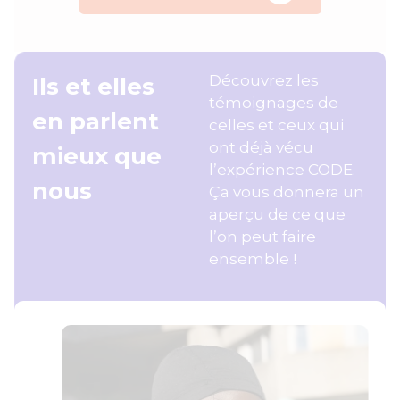
Découvrez les
Ils et elles
témoignages de
en parlent
celles et ceux qui
ont déjà vécu
mieux que
l’expérience CODE.
nous
Ça vous donnera un
aperçu de ce que
l’on peut faire
ensemble !