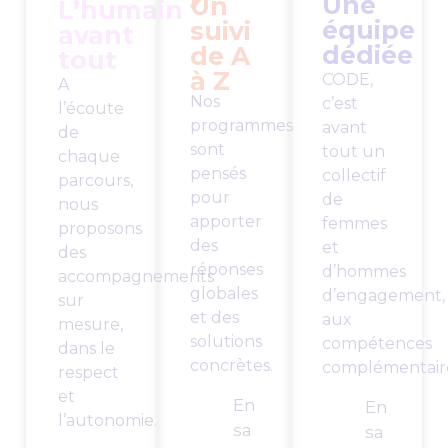
Une
Un
L’humain
équipe
suivi
avant
dédiée
de A
tout
à Z
CODE,
A
Nos
c’est
l’écoute
programmes
avant
de
sont
tout un
chaque
pensés
collectif
parcours,
pour
de
nous
apporter
femmes
proposons
des
et
des
réponses
d’hommes
accompagnements
globales
d’engagement,
sur
et des
aux
mesure,
solutions
compétences
dans le
concrètes.
complémentaire
respect
et
En
En
l’autonomie.
sa
sa