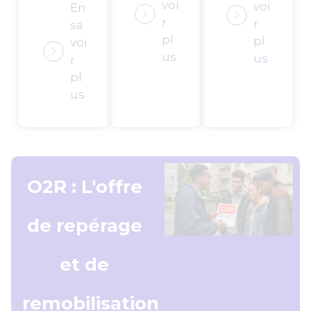
voi
voi
En
r
r
sa
pl
pl
voi
us
us
r
pl
us
O2R : L'offre
de repérage
et de
remobilisation