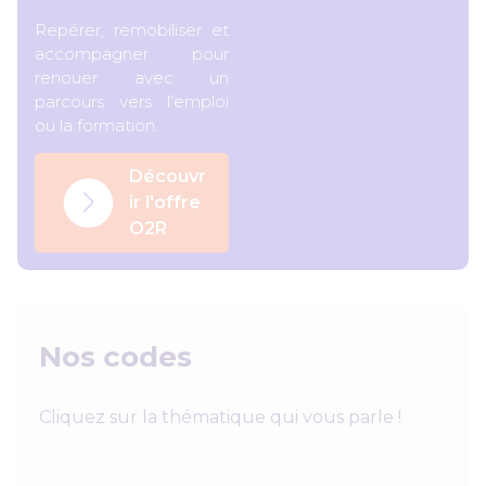
Repérer, remobiliser et
accompagner pour
renouer avec un
parcours vers l’emploi
ou la formation.
Découvr
ir l'offre
O2R
Nos codes
Cliquez sur la thématique qui vous parle !