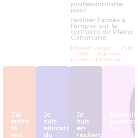
professionnelle
pour
faciliter l’accès à
l’emploi sur le
territoire de Plaine
Commune.
Mission Locale – PLIE
– O2R – Agences
Locales d’Insertion
J’ai
Je
Je
Devenir
entre
suis
suis
partenai
16
allocataire
en
Avec
ans
du
recherche
CODE,