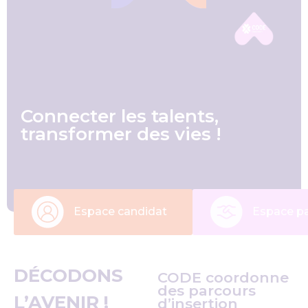
Connecter les talents,
transformer des vies !
Espace candidat
Espace pa
DÉCODONS
CODE coordonne
des parcours
L’AVENIR !
d’insertion