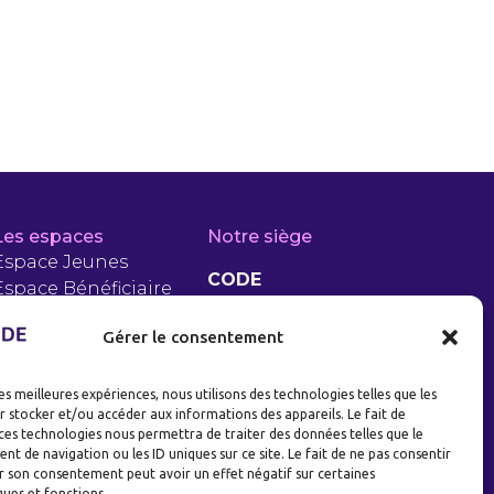
Les espaces
Notre siège
Espace Jeunes
CODE
Espace Bénéficiaire
RSA
5 Rue Jean Jaurès
Gérer le consentement
Espace PLIE
93200 Saint-Denis
Entreprises
les meilleures expériences, nous utilisons des technologies telles que les
 stocker et/ou accéder aux informations des appareils. Le fait de
ces technologies nous permettra de traiter des données telles que le
 de navigation ou les ID uniques sur ce site. Le fait de ne pas consentir
r son consentement peut avoir un effet négatif sur certaines
ques et fonctions.