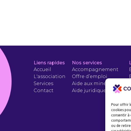
Liens rapides
Nos services
Accueil
Accompagnement
L'association
Offre d’emploi
Services
Aide aux mineurs
Contact
Aide juridique
Pour offrir 
cookies pour
consentir à 
comportement
ou de retire
caractéristi