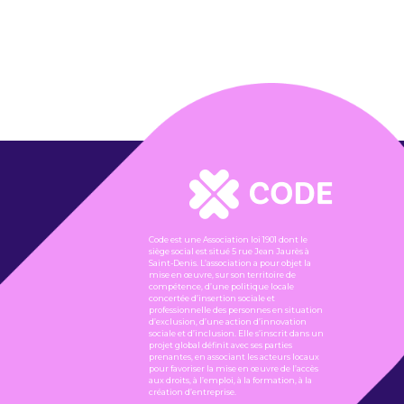
Code est une Association loi 1901 dont le
siège social est situé 5 rue Jean Jaurès à
Saint-Denis. L’association a pour objet la
mise en œuvre, sur son territoire de
compétence, d’une politique locale
concertée d’insertion sociale et
professionnelle des personnes en situation
d’exclusion, d’une action d’innovation
sociale et d’inclusion. Elle s’inscrit dans un
projet global définit avec ses parties
prenantes, en associant les acteurs locaux
pour favoriser la mise en œuvre de l’accès
aux droits, à l’emploi, à la formation, à la
création d’entreprise.