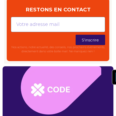
RESTONS EN CONTACT
S’inscrire
Nos actions,
notre actualité, des conseils, nos prochains évènements,
directement dans votre boîte mail. Ne manquez rien !