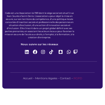
Code est une Association loi 1901 dont le siège social est situé 5 rue
Jean Jaurès à Saint-Denis. L’association a pour objet la mise en
œuvre, sur son territoire de compétence, d’une politique locale
concertée d’insertion sociale et professionnelle des personnes en
situation d’exclusion, d’une action d’innovation sociale et
d’inclusion. Elle s’inscrit dans un projet global définit avec ses
parties prenantes, en associant les acteurs locaux pour favoriser la
mise en œuvre de l’accès aux droits, à l’emploi, à la formation, à la
création d’entreprise.
Nous suivre sur les réseaux
Accueil
–
Mentions légales
–
Contact
–
RGPD