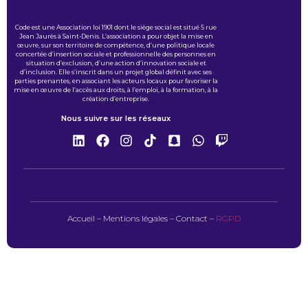
Code est une Association loi 1901 dont le siège social est situé 5 rue
Jean Jaurès à Saint-Denis. L’association a pour objet la mise en
œuvre, sur son territoire de compétence, d’une politique locale
concertée d’insertion sociale et professionnelle des personnes en
situation d’exclusion, d’une action d’innovation sociale et
d’inclusion. Elle s’inscrit dans un projet global définit avec ses
parties prenantes, en associant les acteurs locaux pour favoriser la
mise en œuvre de l’accès aux droits, à l’emploi, à la formation, à la
création d’entreprise.
Nous suivre sur les réseaux
Accueil
–
Mentions légales
–
Contact
–
RGPD