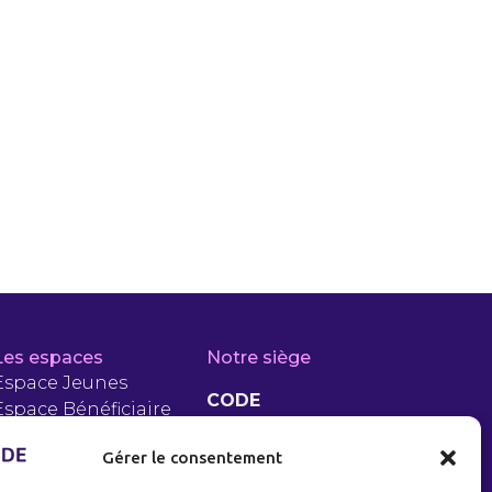
Les espaces
Notre siège
Espace Jeunes
CODE
Espace Bénéficiaire
RSA
5 Rue Jean Jaurès
Gérer le consentement
Espace PLIE
93200 Saint-Denis
Entreprises