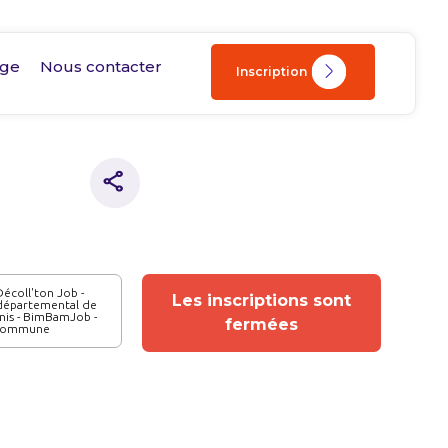
age
Nous contacter
Inscription
écoll'ton Job -
Les inscriptions sont
départemental de
enis - BimBamJob -
fermées
 Commune