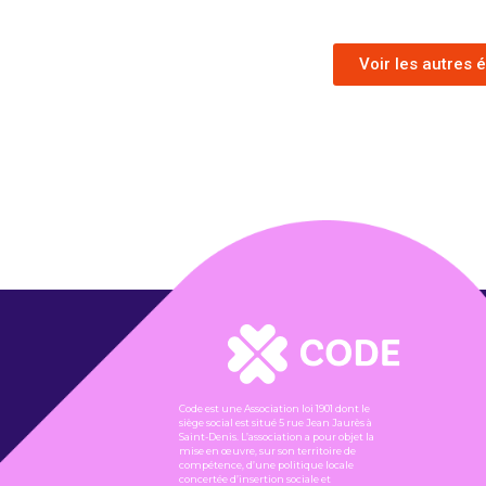
Voir les autres
Code est une Association loi 1901 dont le
siège social est situé 5 rue Jean Jaurès à
Saint-Denis. L’association a pour objet la
mise en œuvre, sur son territoire de
compétence, d’une politique locale
concertée d’insertion sociale et