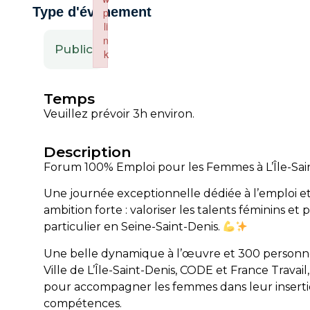
Type d'événement
p
p
li
li
n
n
Public
k
k
Failed to initialize plugin: wplink
Failed to initialize plugin: wplink
Temps
Veuillez prévoir 3h environ.
Description
Forum 100% Emploi pour les Femmes à L’Île-Sain
Une journée exceptionnelle dédiée à l’emploi e
ambition forte : valoriser les talents féminins et
particulier en Seine-Saint-Denis.
Une belle dynamique à l’œuvre et 300 personnes
Ville de L’Île-Saint-Denis, CODE et France Travail
pour accompagner les femmes dans leur inserti
compétences.