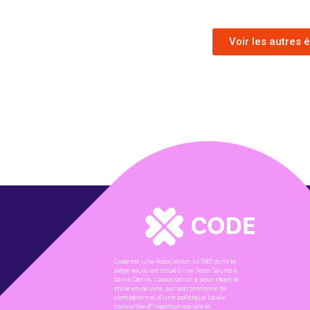
Voir les autres
Code est une Association loi 1901 dont le
siège social est situé 5 rue Jean Jaurès à
Saint-Denis. L’association a pour objet la
mise en œuvre, sur son territoire de
compétence, d’une politique locale
concertée d’insertion sociale et