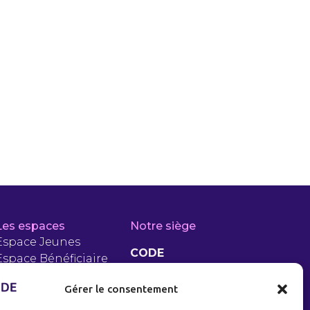
Les espaces
Notre siège
Espace Jeunes
CODE
Espace Bénéficiaire
RSA
5 Rue Jean Jaurès
Gérer le consentement
Espace PLIE
93200 Saint-Denis
Entreprises