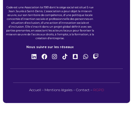
Code est une Association loi 1901 dont le siège social est situé 5 rue
Jean Jaurès à Saint-Denis. L’association a pour objet la mise en
œuvre, sur son territoire de compétence, d’une politique locale
concertée d’insertion sociale et professionnelle des personnes en
situation d’exclusion, d’une action d’innovation sociale et
d’inclusion. Elle s’inscrit dans un projet global définit avec ses
parties prenantes, en associant les acteurs locaux pour favoriser la
mise en œuvre de l’accès aux droits, à l’emploi, à la formation, à la
création d’entreprise.
Nous suivre sur les réseaux
Accueil
–
Mentions légales
–
Contact
–
RGPD