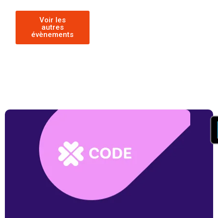
Voir les
autres
évènements