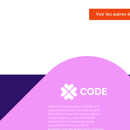
Voir les autres
Code est une Association loi 1901 dont le
siège social est situé 5 rue Jean Jaurès à
Saint-Denis. L’association a pour objet la
mise en œuvre, sur son territoire de
compétence, d’une politique locale
concertée d’insertion sociale et
professionnelle des personnes en situation