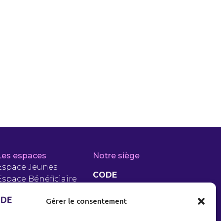
Les espaces
Notre siège
Espace Jeunes
CODE
Espace Bénéficiaire
RSA
5 Rue Jean Jaurès
Gérer le consentement
Espace PLIE
93200 Saint-Denis
Entreprises