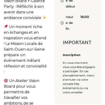
Vision Board + Galette
e de
Party : Réfléchir à son
début
avenir dans une
16:00
Heur
ambiance conviviale
e de
Un moment riche
fin
en échanges et en
inspiration vous attend
IMPORTANT
! La Mission Locale de
Saint-Ouen-sur-Seine
prépare un
Inscription
événement mêlant
En vous inscrivant,
réflexion et convivialité
vous vous êtes engagé·e
à participer. En cas
:
d’empêchement, merci
d’annuler via votre
Un Atelier Vision
compte Mes
Board pour vous
événements ou via
permettre de
votre conseiller.
travailler vos
ambitions, de se