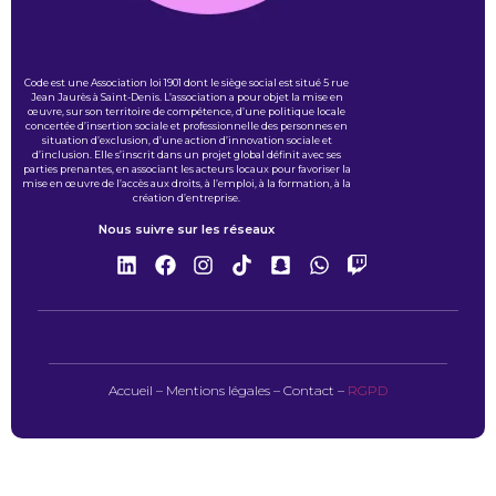
Code est une Association loi 1901 dont le siège social est situé 5 rue
Jean Jaurès à Saint-Denis. L’association a pour objet la mise en
œuvre, sur son territoire de compétence, d’une politique locale
concertée d’insertion sociale et professionnelle des personnes en
situation d’exclusion, d’une action d’innovation sociale et
d’inclusion. Elle s’inscrit dans un projet global définit avec ses
parties prenantes, en associant les acteurs locaux pour favoriser la
mise en œuvre de l’accès aux droits, à l’emploi, à la formation, à la
création d’entreprise.
Nous suivre sur les réseaux
Accueil
–
Mentions légales
–
Contact
–
RGPD