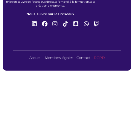
mise en œuvre de l’accès aux droits, à l’emploi, à la formation, à la
création d’entreprise.
Nous suivre sur les réseaux
Accueil
–
Mentions légales
–
Contact
–
RGPD