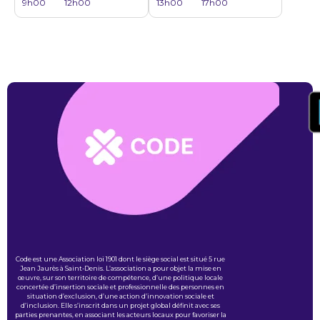
9h00
12h00
13h00
17h00
Code est une Association loi 1901 dont le siège social est situé 5 rue
Jean Jaurès à Saint-Denis. L’association a pour objet la mise en
œuvre, sur son territoire de compétence, d’une politique locale
concertée d’insertion sociale et professionnelle des personnes en
situation d’exclusion, d’une action d’innovation sociale et
d’inclusion. Elle s’inscrit dans un projet global définit avec ses
parties prenantes, en associant les acteurs locaux pour favoriser la