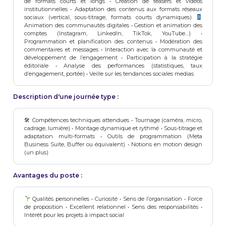
de formats courts et longs • Création de teasers et vidéos
institutionnelles • Adaptation des contenus aux formats réseaux
sociaux (vertical, sous-titrage, formats courts dynamiques)
Animation des communautés digitales • Gestion et animation des
comptes (Instagram, LinkedIn, TikTok, YouTube…) •
Programmation et planification des contenus • Modération des
commentaires et messages • Interaction avec la communauté et
développement de l’engagement • Participation à la stratégie
éditoriale • Analyse des performances (statistiques, taux
d’engagement, portée) • Veille sur les tendances sociales medias
Description d'une journée type :
🛠 Compétences techniques attendues • Tournage (caméra, micro,
cadrage, lumière) • Montage dynamique et rythmé • Sous-titrage et
adaptation multi-formats • Outils de programmation (Meta
Business Suite, Buffer ou équivalent) • Notions en motion design
(un plus)
Avantages du poste :
Qualités personnelles • Curiosité • Sens de l’organisation • Force
de proposition • Excellent relationnel • Sens des responsabilités •
Intérêt pour les projets à impact social