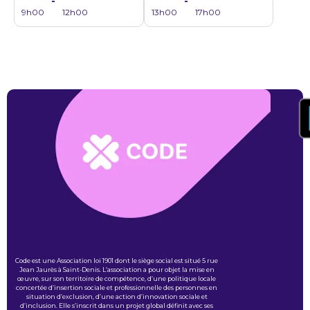
-
-
9h00
12h00
13h00
17h00
Code est une Association loi 1901 dont le siège social est situé 5 rue
Jean Jaurès à Saint-Denis. L’association a pour objet la mise en
œuvre, sur son territoire de compétence, d’une politique locale
concertée d’insertion sociale et professionnelle des personnes en
situation d’exclusion, d’une action d’innovation sociale et
d’inclusion. Elle s’inscrit dans un projet global définit avec ses