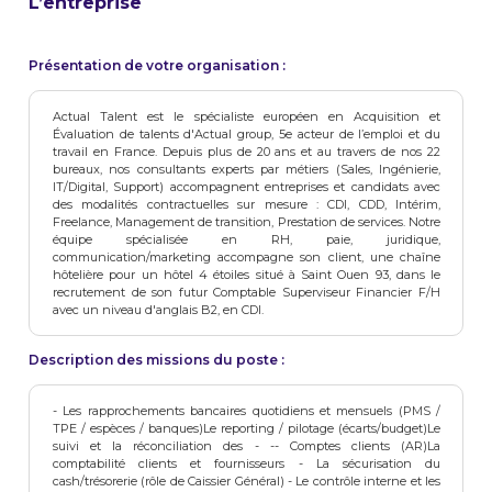
L’entreprise
Présentation de votre organisation :
Actual Talent est le spécialiste européen en Acquisition et
Évaluation de talents d'Actual group, 5e acteur de l’emploi et du
travail en France. Depuis plus de 20 ans et au travers de nos 22
bureaux, nos consultants experts par métiers (Sales, Ingénierie,
IT/Digital, Support) accompagnent entreprises et candidats avec
des modalités contractuelles sur mesure : CDI, CDD, Intérim,
Freelance, Management de transition, Prestation de services. Notre
équipe spécialisée en RH, paie, juridique,
communication/marketing accompagne son client, une chaîne
hôtelière pour un hôtel 4 étoiles situé à Saint Ouen 93, dans le
recrutement de son futur Comptable Superviseur Financier F/H
avec un niveau d'anglais B2, en CDI.
Description des missions du poste :
- Les rapprochements bancaires quotidiens et mensuels (PMS /
TPE / espèces / banques)Le reporting / pilotage (écarts/budget)Le
suivi et la réconciliation des - -- Comptes clients (AR)La
comptabilité clients et fournisseurs - La sécurisation du
cash/trésorerie (rôle de Caissier Général) - Le contrôle interne et les