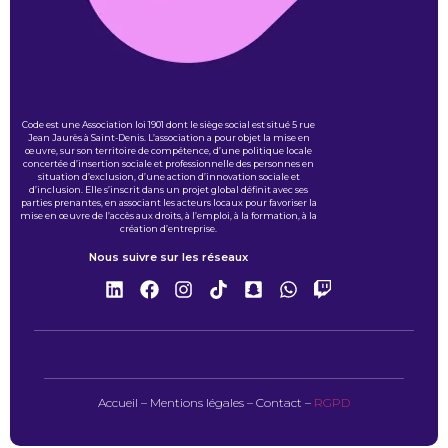
Code est une Association loi 1901 dont le siège social est situé 5 rue
Jean Jaurès à Saint-Denis. L’association a pour objet la mise en
œuvre, sur son territoire de compétence, d’une politique locale
concertée d’insertion sociale et professionnelle des personnes en
situation d’exclusion, d’une action d’innovation sociale et
d’inclusion. Elle s’inscrit dans un projet global définit avec ses
parties prenantes, en associant les acteurs locaux pour favoriser la
mise en œuvre de l’accès aux droits, à l’emploi, à la formation, à la
création d’entreprise.
Nous suivre sur les réseaux
Accueil
–
Mentions légales
–
Contact
–
RGPD