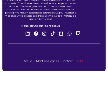
œuvre, sur son territoire de compétence, d’une politique locale
concertée d’insertion sociale et professionnelle des personnes en
situation d’exclusion, d’une action d’innovation sociale et
d’inclusion. Elle s’inscrit dans un projet global définit avec ses
parties prenantes, en associant les acteurs locaux pour favoriser la
mise en œuvre de l’accès aux droits, à l’emploi, à la formation, à la
création d’entreprise.
Nous suivre sur les réseaux
Accueil
–
Mentions légales
–
Contact
–
RGPD